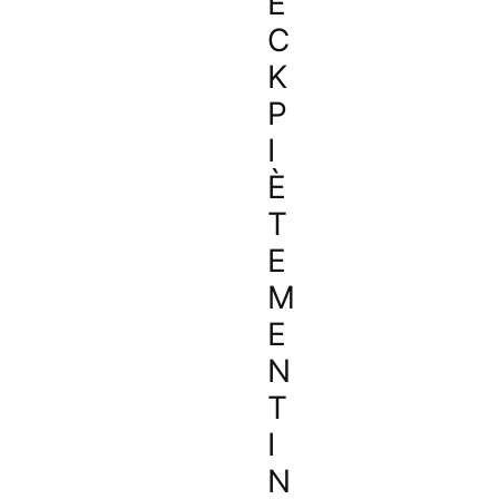
E
C
K
P
I
È
T
E
M
E
N
T
I
N