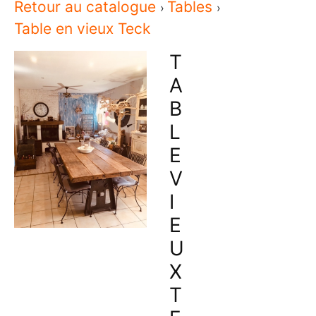
Retour au catalogue
Tables
Table en vieux Teck
T
A
B
L
E
V
I
E
U
X
T