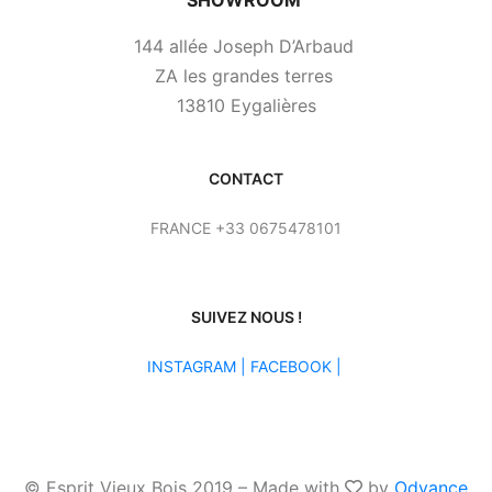
144 allée Joseph D’Arbaud
ZA les grandes terres
13810 Eygalières
CONTACT
FRANCE +33 0675478101
SUIVEZ NOUS !
INSTAGRAM
|
FACEBOOK |
© Esprit Vieux Bois 2019 – Made with
by
Odyance