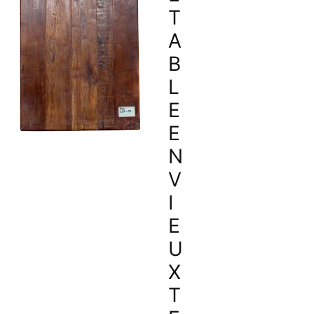
T
A
B
L
E
E
N
V
I
E
U
X
T