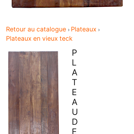
Retour au catalogue
Plateaux
Plateaux en vieux teck
P
L
A
T
E
A
U
D
E