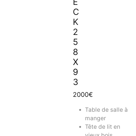
E
C
K
2
5
8
X
9
3
2000€
Table de salle à
manger
Tête de lit en
vieux bois