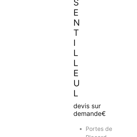
S
E
N
T
I
L
L
E
U
L
devis sur
demande€
Portes de