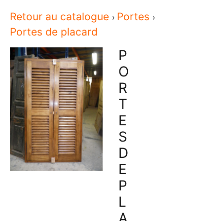
Retour au catalogue
Portes
Portes de placard
P
O
R
T
E
S
D
E
P
L
A