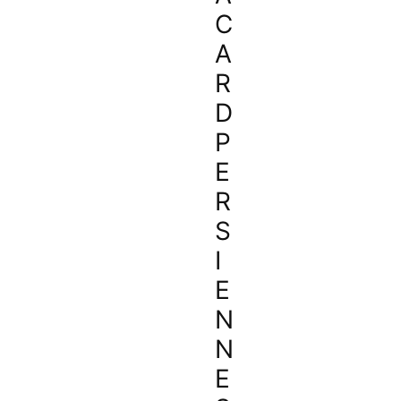
C
A
R
D
P
E
R
S
I
E
N
N
E