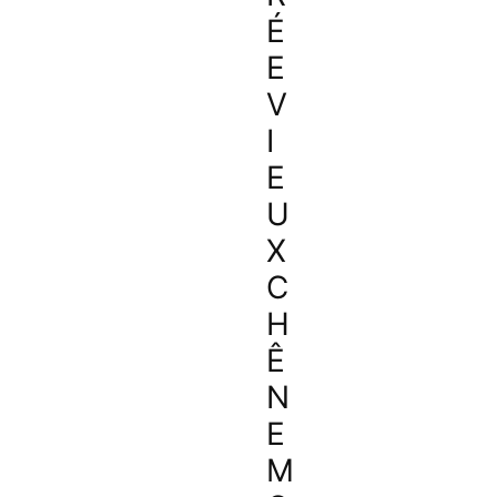
É
E
V
I
E
U
X
C
H
Ê
N
E
M