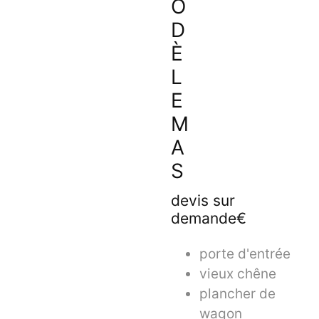
O
D
È
L
E
M
A
S
devis sur
demande€
porte d'entrée
vieux chêne
plancher de
wagon