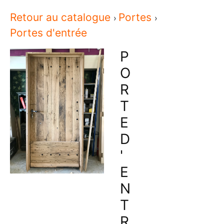
Retour au catalogue
Portes
Portes d'entrée
P
O
R
T
E
D
'
E
N
T
R