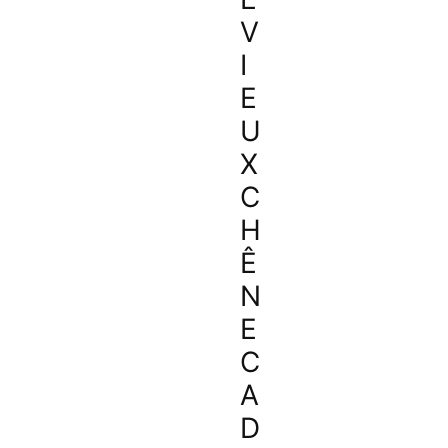
V
I
E
U
X
C
H
Ê
N
E
C
A
D