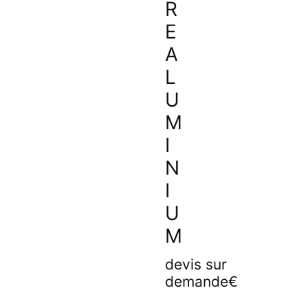
R
E
A
L
U
M
I
N
I
U
M
devis sur
demande€