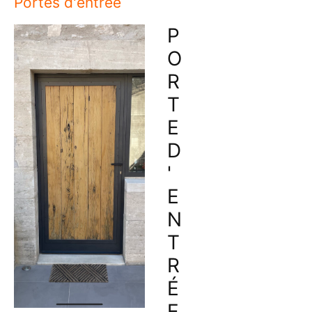
Portes d'entrée
P
O
R
T
E
D
'
E
N
T
R
É
E