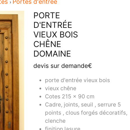
tes
Portes d'entrée
PORTE
D'ENTRÉE
VIEUX BOIS
CHÊNE
DOMAINE
devis sur demande€
porte d'entrée vieux bois
vieux chêne
Cotes 215 x 90 cm
Cadre, joints, seuil , serrure 5
points , clous forgés décoratifs,
clenche
finition lasure