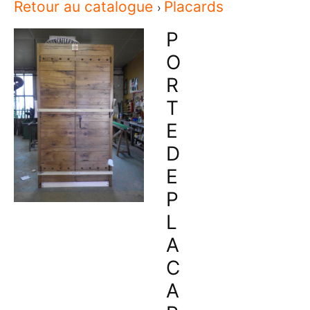
Retour au catalogue
Placards
P
O
R
T
E
D
E
P
L
A
C
A