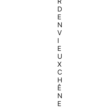
R
D
E
N
V
I
E
U
X
C
H
Ê
N
E