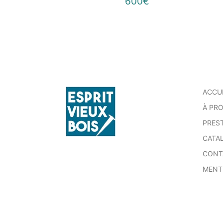
600€
ACCU
À PR
PRES
CATA
CONT
MENT