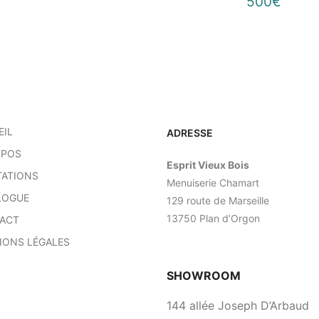
500€
EIL
ADRESSE
OPOS
Esprit Vieux Bois
TATIONS
Menuiserie Chamart
LOGUE
129 route de Marseille
13750 Plan d’Orgon
ACT
IONS LÉGALES
SHOWROOM
144 allée Joseph D’Arbaud