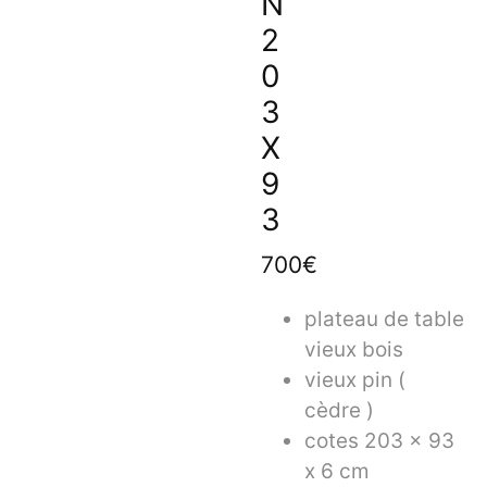
N
2
0
3
X
9
3
700€
plateau de table
vieux bois
vieux pin (
cèdre )
cotes 203 x 93
x 6 cm