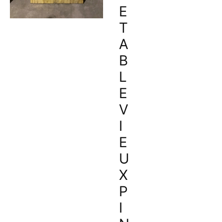
E
T
A
B
L
E
V
I
E
U
X
P
I