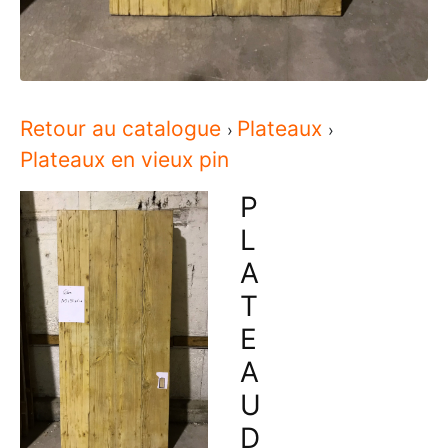
Retour au catalogue
Plateaux
Plateaux en vieux pin
P
L
A
T
E
A
U
D