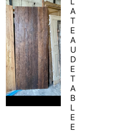
L
A
T
E
A
U
D
E
T
A
B
L
E
E