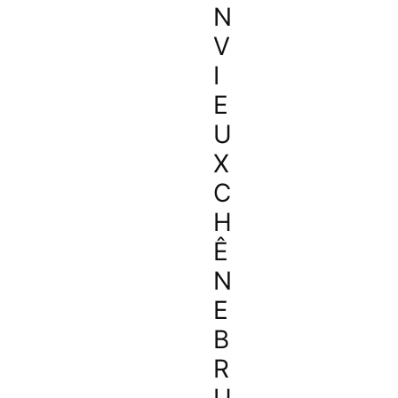
N
V
I
E
U
X
C
H
Ê
N
E
B
R