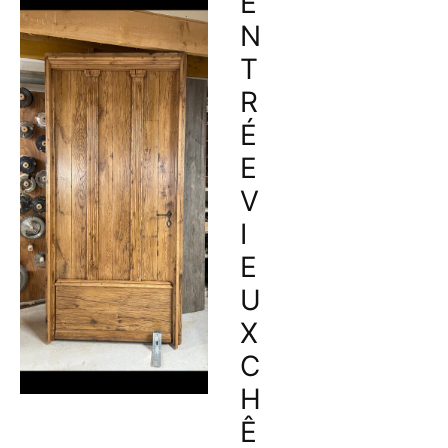
E
N
T
R
É
E
V
I
E
U
X
C
H
Ê