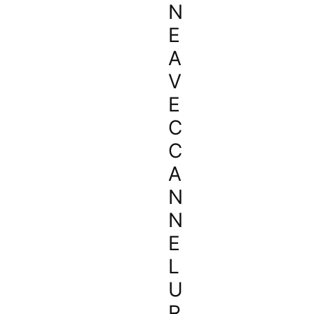
N
E
A
V
E
C
C
A
N
N
E
L
U
R