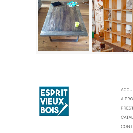
ACCU
À PR
PRES
CATA
CONT