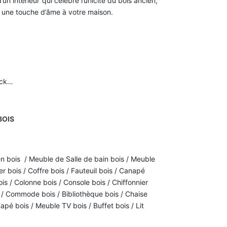
n intérieur qui célèbre l’unicité du bois ancien,
et une touche d’âme à votre maison.
eck…
BOIS
n bois / Meuble de Salle de bain bois / Meuble
r bois / Coffre bois / Fauteuil bois / Canapé
ois / Colonne bois / Console bois / Chiffonnier
is / Commode bois / Bibliothèque bois / Chaise
apé bois / Meuble TV bois / Buffet bois / Lit